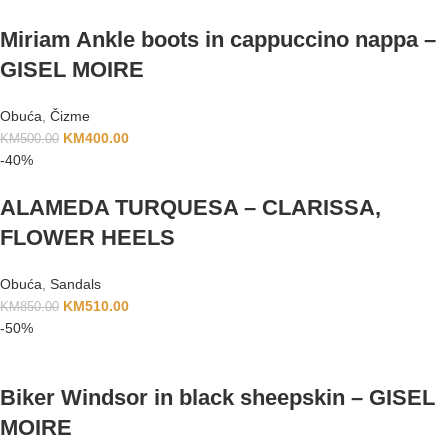
Miriam Ankle boots in cappuccino nappa –
GISEL MOIRE
Obuća
,
Čizme
KM
400.00
KM
500.00
-40%
ALAMEDA TURQUESA – CLARISSA,
FLOWER HEELS
Obuća
,
Sandals
KM
510.00
KM
850.00
-50%
Biker Windsor in black sheepskin – GISEL
MOIRE