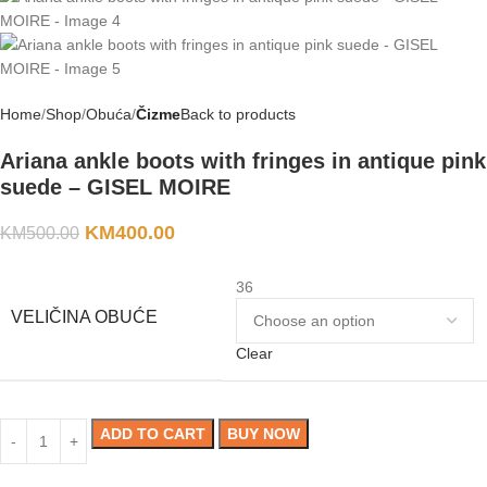
Home
Shop
Obuća
Čizme
Back to products
Ariana ankle boots with fringes in antique pink
suede – GISEL MOIRE
KM
400.00
KM
500.00
36
VELIČINA OBUĆE
Clear
ADD TO CART
BUY NOW