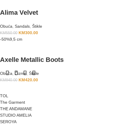
Alima Velvet
Obuća
,
Sandals
,
Štikle
KM
300.00
KM
550.00
-50%
9,5 cm
Axelle Metallic Boots
Obuća
,
Čizme
,
Štikle
KM
420.00
KM
840.00
TOL
The Garment
THE ANDAMANE
STUDIO AMELIA
SEROYA