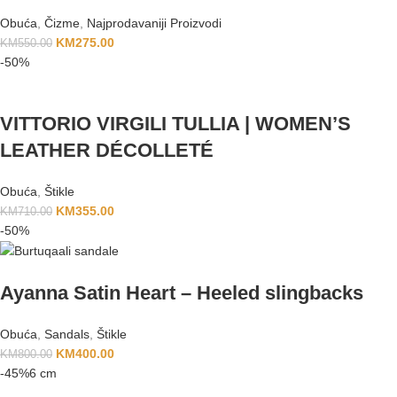
Obuća
,
Čizme
,
Najprodavaniji Proizvodi
KM
275.00
KM
550.00
-50%
VITTORIO VIRGILI TULLIA | WOMEN’S
LEATHER DÉCOLLETÉ
Obuća
,
Štikle
KM
355.00
KM
710.00
-50%
Ayanna Satin Heart – Heeled slingbacks
Obuća
,
Sandals
,
Štikle
KM
400.00
KM
800.00
-45%
6 cm