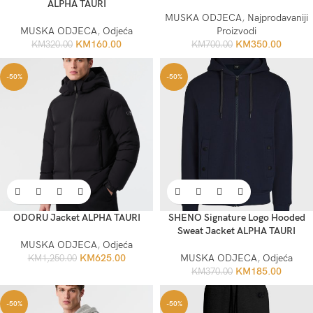
ALPHA TAURI
MUSKA ODJECA
,
Najprodavaniji
MUSKA ODJECA
,
Odjeća
Proizvodi
KM
160.00
KM
350.00
KM
320.00
KM
700.00
-50%
-50%
ODORU Jacket ALPHA TAURI
SHENO Signature Logo Hooded
Sweat Jacket ALPHA TAURI
MUSKA ODJECA
,
Odjeća
KM
625.00
MUSKA ODJECA
,
Odjeća
KM
1,250.00
KM
185.00
KM
370.00
-50%
-50%