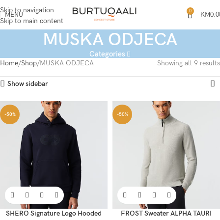
Skip to navigation
0
MENU
KM
0.0
Skip to main content
MUSKA ODJECA
Categories
Home
Shop
MUSKA ODJECA
Showing all 9 results
Show sidebar
-50%
-50%
SHERO Signature Logo Hooded
FROST Sweater ALPHA TAURI