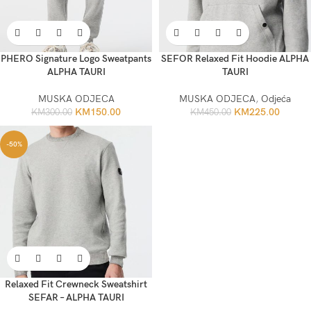
PHERO Signature Logo Sweatpants
SEFOR Relaxed Fit Hoodie ALPHA
ALPHA TAURI
TAURI
MUSKA ODJECA
MUSKA ODJECA
,
Odjeća
KM
150.00
KM
225.00
KM
300.00
KM
450.00
-50%
Relaxed Fit Crewneck Sweatshirt
SEFAR – ALPHA TAURI