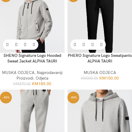
SHENO Signature Logo Hooded
PHERO Signature Logo Sweatpants
Sweat Jacket ALPHA TAURI
ALPHA TAURI
MUSKA ODJECA
,
Najprodavaniji
MUSKA ODJECA
Proizvodi
,
Odjeća
KM
150.00
KM
300.00
KM
185.00
KM
370.00
-50%
-50%