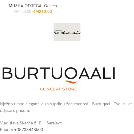
MUSKA ODJECA
,
Odjeća
KM
210.00
KM
420.00
Nježno tkana elegancija za suptilnu ženstvenost – Burtuqaali: Tvoj svijet
odjeće s pričom.
Vladislava Skarića 5, BiH Sarajevo
Phone: +38733448500